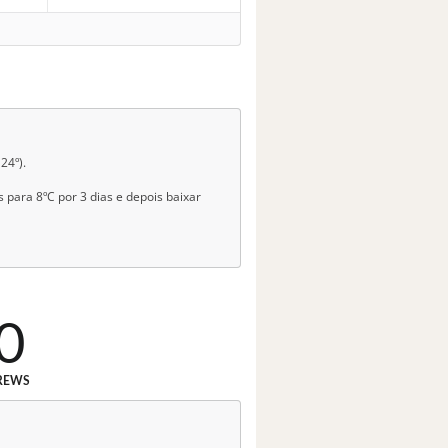
24º).
 para 8ºC por 3 dias e depois baixar
0
REWS