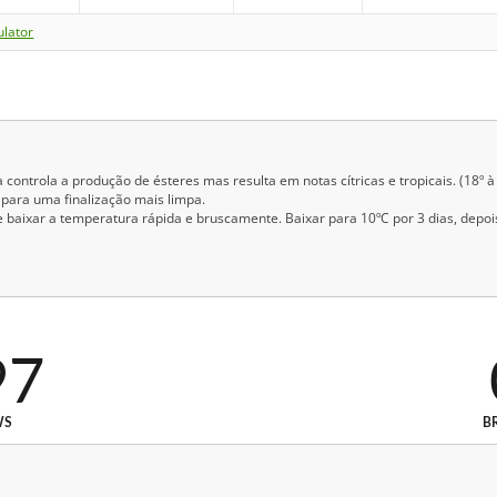
ulator
ntrola a produção de ésteres mas resulta em notas cítricas e tropicais. (18º à 
º para uma finalização mais limpa.
baixar a temperatura rápida e bruscamente. Baixar para 10ºC por 3 dias, depois
97
WS
B