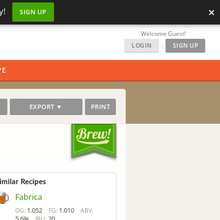
×
y!
SIGN UP
Welcome Guest!
LOGIN
|
SIGN UP
PE
EXPORT ▼
PRINT
imilar Recipes
Fabrica
1.052
1.010
OG:
FG:
ABV:
5.6%
20
IBU: