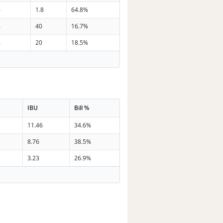
6
1.8
64.8%
4
40
16.7%
4
20
18.5%
IBU
Bill %
11.46
34.6%
8.76
38.5%
3.23
26.9%