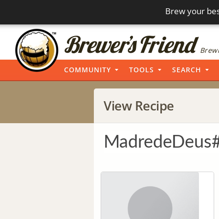
Brew your bes
Brewi
COMMUNITY
TOOLS
SEARCH
View Recipe
MadredeDeus#