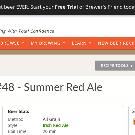
t beer EVER. Start your
Free Trial
of Brewer's Friend toda
ng With Total Confidence
BROWSE
MY BREWING
LEARN
NEW BEER RECI
RECIPE TOOLS ▼
48 - Summer Red Ale
Beer Stats
S
Method:
All Grain
Style:
Irish Red Ale
Boil Time:
70 min