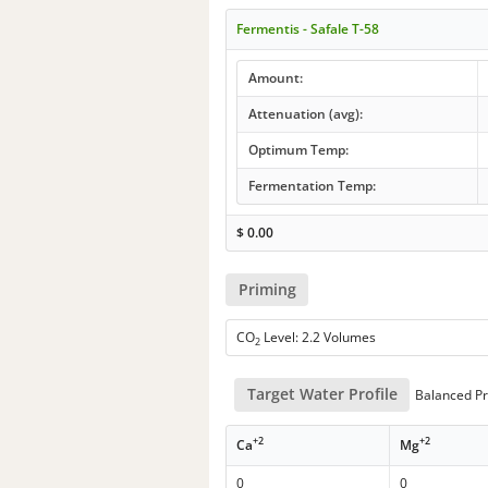
Fermentis - Safale T-58
Amount:
Attenuation (avg):
Optimum Temp:
Fermentation Temp:
$
0.00
Priming
CO
Level: 2.2 Volumes
2
Target Water Profile
Balanced Pr
+2
+2
Ca
Mg
0
0