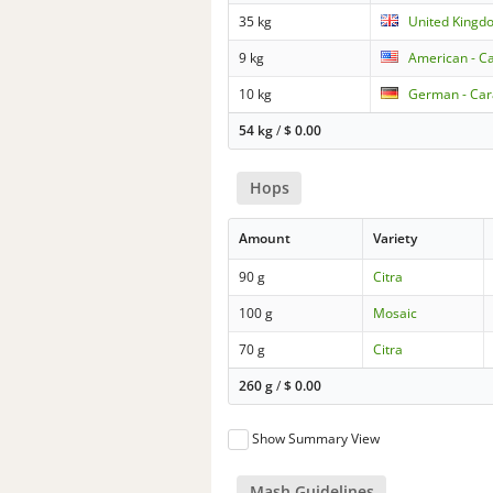
35 kg
United Kingdo
9 kg
American - Ca
10 kg
German - Ca
54 kg
/
$
0.00
Hops
Amount
Variety
90 g
Citra
100 g
Mosaic
70 g
Citra
260 g
/
$
0.00
Show Summary View
Mash Guidelines