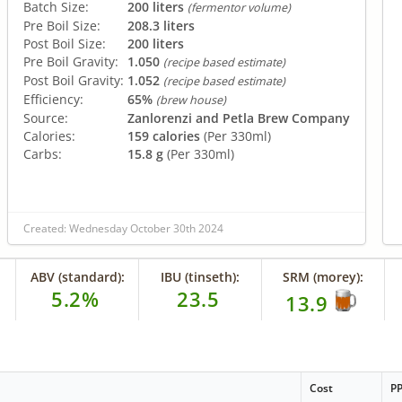
Batch Size:
200 liters
(fermentor volume)
Pre Boil Size:
208.3 liters
Post Boil Size:
200 liters
Pre Boil Gravity:
1.050
(recipe based estimate)
Post Boil Gravity:
1.052
(recipe based estimate)
Efficiency:
65%
(brew house)
Source:
Zanlorenzi and Petla Brew Company
Calories:
159 calories
(Per 330ml)
Carbs:
15.8 g
(Per 330ml)
Created: Wednesday October 30th 2024
ABV (standard):
IBU (tinseth):
SRM (morey):
5.2%
23.5
13.9
Cost
P