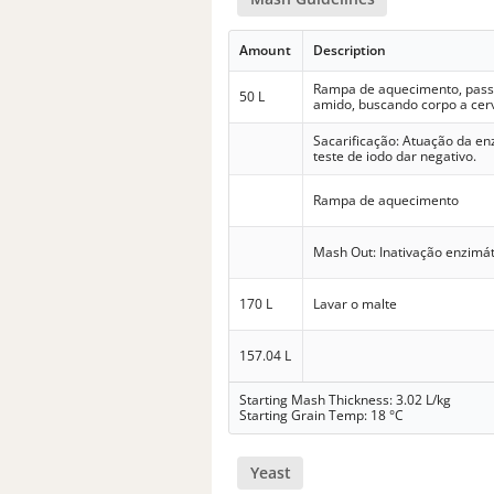
Amount
Description
Rampa de aquecimento, passa
50 L
amido, buscando corpo a cer
Sacarificação: Atuação da e
teste de iodo dar negativo.
Rampa de aquecimento
Mash Out: Inativação enzimát
170 L
Lavar o malte
157.04 L
Starting Mash Thickness: 3.02 L/kg
Starting Grain Temp: 18 °C
Yeast