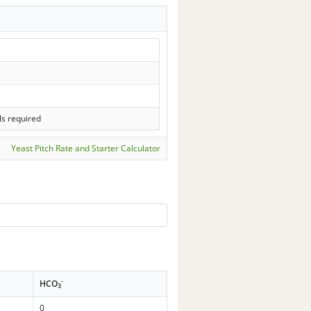
ls required
Yeast Pitch Rate and Starter Calculator
-
HCO
3
0