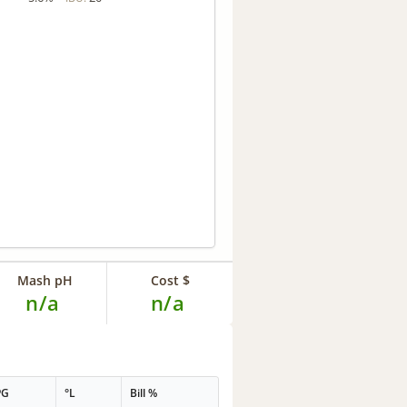
Mash pH
Cost $
n/a
n/a
PG
°L
Bill %