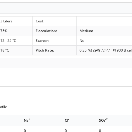
3 Liters
Cost:
75%
Flocculation:
Medium
12 - 25 °C
Starter:
No
18 °C
Pitch Rate:
0.35
(M cells / ml / ° P)
900 B cel
ofile
+
-
-2
Na
Cl
SO
4
0
0
0