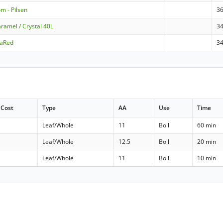
m - Pilsen
3
ramel / Crystal 40L
3
raRed
3
Cost
Type
AA
Use
Time
Leaf/Whole
11
Boil
60 min
Leaf/Whole
12.5
Boil
20 min
Leaf/Whole
11
Boil
10 min