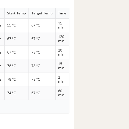
Start Temp
Target Temp
Time
15
e
55 °C
67 °C
min
120
e
67 °C
67 °C
min
20
e
67 °C
78 °C
min
15
e
78 °C
78 °C
min
2
e
78 °C
78 °C
min
60
74 °C
67 °C
min