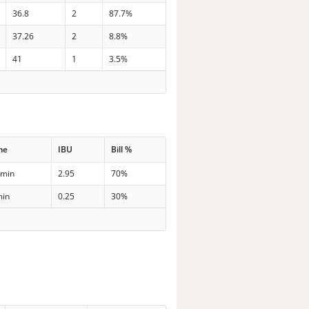
36.8
2
87.7%
37.26
2
8.8%
41
1
3.5%
me
IBU
Bill %
 min
2.95
70%
min
0.25
30%