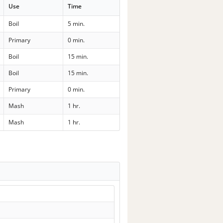
Use
Time
Boil
5 min.
Primary
0 min.
Boil
15 min.
Boil
15 min.
Primary
0 min.
Mash
1 hr.
Mash
1 hr.