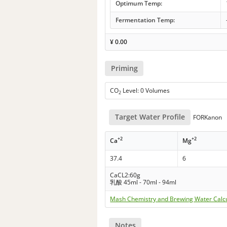
Optimum Temp:
Fermentation Temp:
¥
0.00
Priming
CO
Level: 0 Volumes
2
Target Water Profile
FORKanon
+2
+2
Ca
Mg
37.4
6
CaCL2:60g
乳酸 45ml - 70ml - 94ml
Mash Chemistry and Brewing Water Calc
Notes