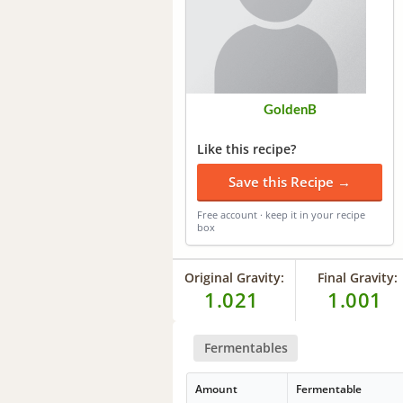
GoldenB
Like this recipe?
Save this Recipe →
Free account · keep it in your recipe
box
Original Gravity:
Final Gravity:
1.021
1.001
Fermentables
Amount
Fermentable