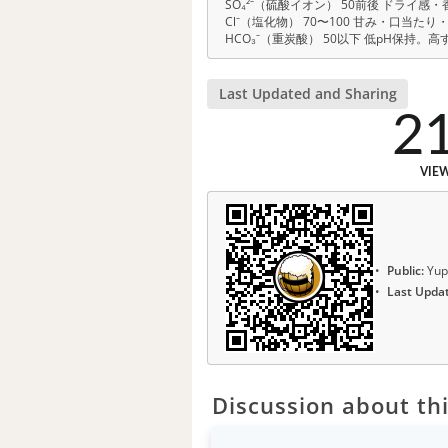
SO₄²⁻（硫酸イオン） 50前後 ドライ
Cl⁻（塩化物） 70〜100 甘み・口当た
HCO₃⁻（重炭酸） 50以下 低pH保持
Last Updated and Sharing
2
VIE
Public:
Yup
Last Upda
Discussion about thi