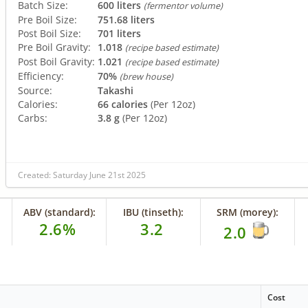
Batch Size:
600 liters
(fermentor volume)
Pre Boil Size:
751.68 liters
Post Boil Size:
701 liters
Pre Boil Gravity:
1.018
(recipe based estimate)
Post Boil Gravity:
1.021
(recipe based estimate)
Efficiency:
70%
(brew house)
Source:
Takashi
Calories:
66 calories
(Per 12oz)
Carbs:
3.8 g
(Per 12oz)
Created: Saturday June 21st 2025
ABV (standard):
IBU (tinseth):
SRM (morey):
2.6%
3.2
2.0
Cost