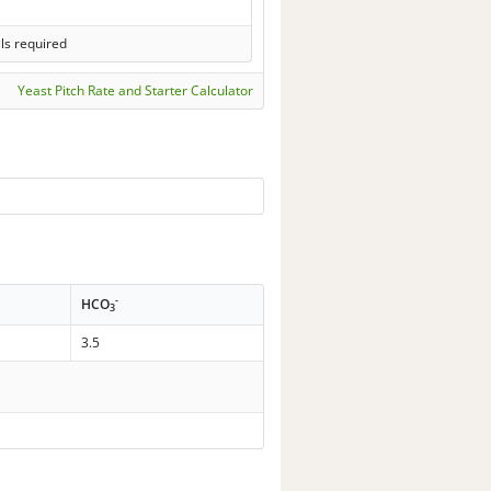
ls required
Yeast Pitch Rate and Starter Calculator
-
HCO
3
3.5