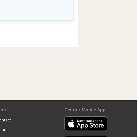
ore
Get our Mobile App
ontact
bout