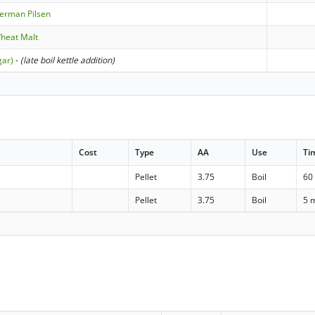
German Pilsen
Wheat Malt
gar)
-
(late boil kettle addition)
Cost
Type
AA
Use
Ti
Pellet
3.75
Boil
60
Pellet
3.75
Boil
5 