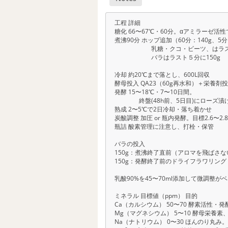
工程 詳細
糖化 66〜67℃・60分。αアミラーゼ活
煮沸90分 ホップ追加（60分：140g、5分
乳糖・クコ・ビーツ、はラスト
バラはラスト５分に150g
冷却 約20℃まで落とし、600L回収
酵母投入 QA23（60g再水和）＋栄養剤
発酵 15〜18℃・7〜10日間。
終盤(48h前、5日目)にローズ漬け込
熟成 2〜5℃で2日冷却・落ち着かせ
炭酸調整 加圧 or 瓶内発酵。目標2.6〜2.8 
瓶詰 酸素管理に注意し、打栓・保管
バラの投入
150g：煮沸終了直前（アロマを飛ばさ
150g：発酵終了前のドライフラワリン
乳酸90%を45〜70ml添加して微調整が
ミネラル 目標値（ppm） 目的
Ca（カルシウム） 50〜70 酵素活性・
Mg（マグネシウム） 5〜10 酵母栄養
Na（ナトリウム） 0〜30 ほんのり丸み