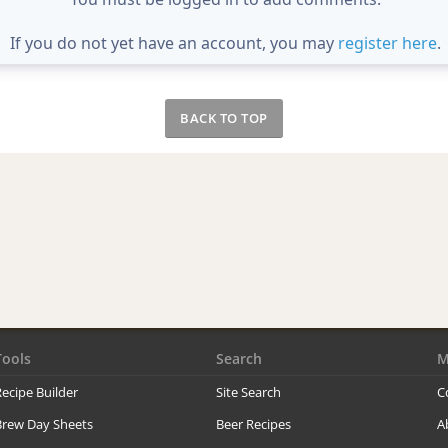
If you do not yet have an account, you may
register here
.
BACK TO TOP
Tools
Search
M
ecipe Builder
Site Search
C
Brew Day Sheets
Beer Recipes
A