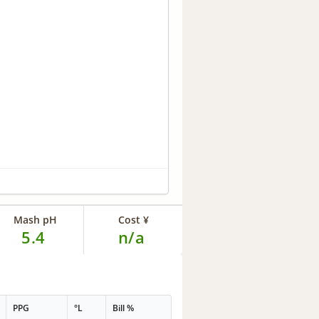
Mash pH
Cost ¥
5.4
n/a
PPG
°L
Bill %