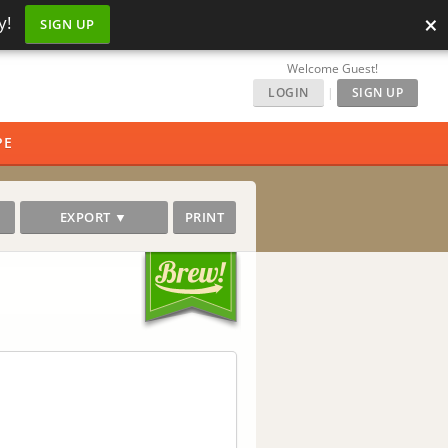
×
y!
SIGN UP
Welcome Guest!
LOGIN
|
SIGN UP
PE
EXPORT ▼
PRINT