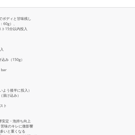
性でボディと甘味残し
：60g）、
15分以内投入
投入
み（150g）
bar
ないよう後半に投入）
グ（漬け込み）
ベスト
発酵安定・泡持ち向上
素、苦味のキレに微影響
。多いと重くなる