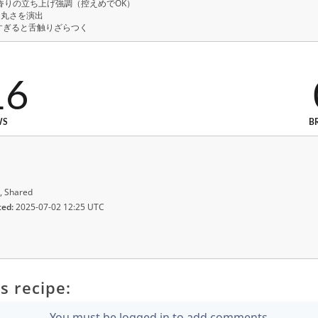
感・香りの立ち上げ強調（控えめでOK）
り・丸さを演出
。高すぎると舌触りざらつく
16
WS
B
, Shared
ted:
2025-07-02 12:25 UTC
s recipe:
You must be logged in to add comments.