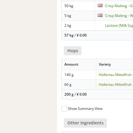
50 kg
Crisp Malting - 
5 kg
Crisp Malting - 
2 kg
Lactose (Milk Su
57 kg
/
¥
0.00
Hops
Amount
Variety
140 g
Hallertau Mittelfruh
60 g
Hallertau Mittelfruh
200 g
/
¥
0.00
Show Summary View
Other Ingredients