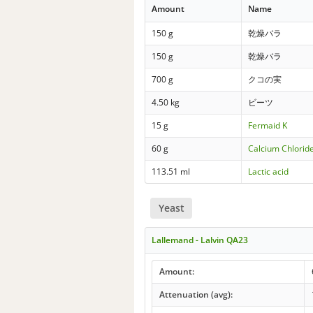
Amount
Name
150 g
乾燥バラ
150 g
乾燥バラ
700 g
クコの実
4.50 kg
ビーツ
15 g
Fermaid K
60 g
Calcium Chloride
113.51 ml
Lactic acid
Yeast
Lallemand - Lalvin QA23
Amount:
Attenuation (avg):