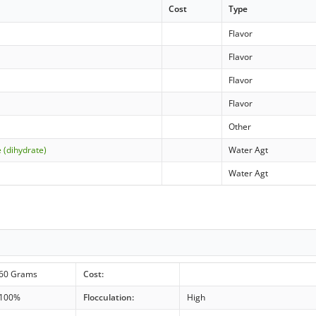
Cost
Type
Flavor
Flavor
Flavor
Flavor
Other
 (dihydrate)
Water Agt
Water Agt
60 Grams
Cost:
100%
Flocculation:
High