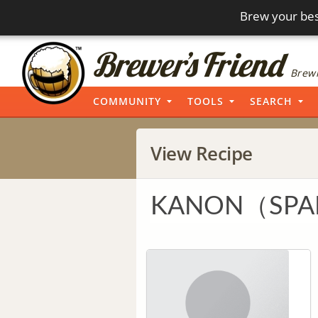
Brew your bes
Brewi
COMMUNITY
TOOLS
SEARCH
View Recipe
KANON（SPAR