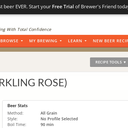
t beer EVER. Start your
Free Trial
of Brewer's Friend toda
ng With Total Confidence
BROWSE
MY BREWING
LEARN
NEW BEER RECI
RECIPE TOOLS ▼
KLING ROSE)
Beer Stats
Method:
All Grain
Style:
No Profile Selected
Boil Time:
90 min